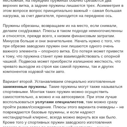
несложная, на передних пружинах обычно срезаются два
верхних витка, а задние пружины лишаются трех. Асимметрия в
этом вопросе вопрос принципиально важный – самая большая
нагрузка, за счет двигателя, приходится на переднюю ось.
Пружины обрезаны, возвращаем их на место, если снимали,
делаем сход/развал. Плюсы в таком подходе немногочисленны
и относятся, прежде всего, к низким финансовым затратам.
Минусов больше и они значительнее. Начать нужно с того, что
при обрезке заводских пружин они лишаются одного очень
важного элемента – опорного витка. Его потеря может привести
к тому, что пружина станет хуже взаимодействовать с опорной
чашкой. Подвеска может приобрести излишнюю жесткость, что
чревато выходом из строя как самой пружины, так и других
компонентов ходовой части авто.
Вариант второй. Устанавливаем специально изготовленные
заниженные пружины
. Такие пружины могут также называться
спортивными. Монтаж таких пружин можно осуществить
самостоятельно, а можно и на автосервисе. При этом лучше
воспользоваться
услугами специалистов
, там можно сразу
пройти развал/схождение. Плюсы этого варианта очевидны – не
повреждаются базовые пружины, и если надоест
нестандартный клиренс, всегда можно вернуть все как было.
Кроме того у спортивных пружин заводского изготовления