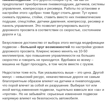
предполагает приобретение пневмоподушек, датчиков, системы
управления, компрессора и ресивера. Работы по установке и
настройке этого «добра» тоже будут стоить денег. Тут нужно
снимать пружины, стойки, ставить вместо них пневматические
подушки, спецстойки, датчики давления, компрессор, ресивер и
панель управления. Это позволит регулировать высоту
дорожного просвета в соответствии со скоростью, состоянием
дороги и т.д.
Безусловное достоинство от выбора этого метода модификации
подвески –
большой круг возможностей
по настройке уровня
дорожного просвета. Клиренс можно менять на 10-50
миллиметров, про повышение управляемости на больших
скоростях и говорить не приходится. Вдобавок ко всему –
машина не будет проседать, в том числе вместе с грузом.
Недостатки тоже есть. Как указывалось выше – это цена. Другой
минус – невысокий ресурс, некачественные дороги не самым
благоприятным образом влияют на датчики и пневпоподушки,
что порой влечет за собой их разрушение. Выбирая тот или
иной метод изменения подвески, тщательно взвесьте все «за» и
«против». Но не забывайте: серьезные изменения подвески
напрямую влияют на безопасность автомобиля.