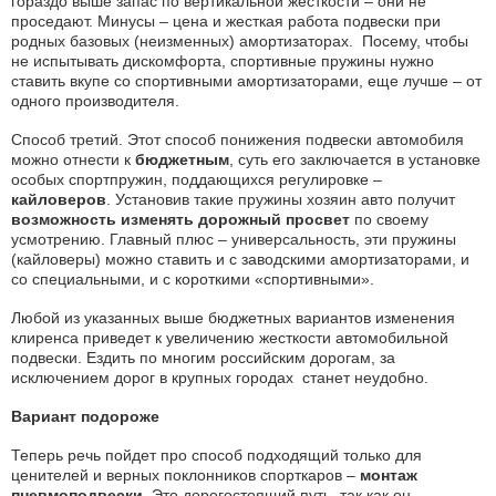
гораздо выше запас по вертикальной жесткости – они не
проседают. Минусы – цена и жесткая работа подвески при
родных базовых (неизменных) амортизаторах. Посему, чтобы
не испытывать дискомфорта, спортивные пружины нужно
ставить вкупе со спортивными амортизаторами, еще лучше – от
одного производителя.
Способ третий. Этот способ понижения подвески автомобиля
можно отнести к
бюджетным
, суть его заключается в установке
особых спортпружин, поддающихся регулировке –
кайловеров
. Установив такие пружины хозяин авто получит
возможность изменять дорожный просвет
по своему
усмотрению. Главный плюс – универсальность, эти пружины
(кайловеры) можно ставить и с заводскими амортизаторами, и
со специальными, и с короткими «спортивными».
Любой из указанных выше бюджетных вариантов изменения
клиренса приведет к увеличению жесткости автомобильной
подвески. Ездить по многим российским дорогам, за
исключением дорог в крупных городах станет неудобно.
Вариант подороже
Теперь речь пойдет про способ подходящий только для
ценителей и верных поклонников спорткаров –
монтаж
пневмоподвески
. Это дорогостоящий путь, так как он