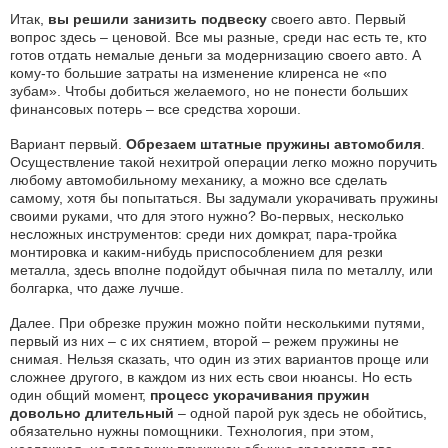
Итак,
вы решили занизить подвеску
своего авто. Первый
вопрос здесь – ценовой. Все мы разные, среди нас есть те, кто
готов отдать немалые деньги за модернизацию своего авто. А
кому-то большие затраты на изменение клиренса не «по
зубам». Чтобы добиться желаемого, но не понести больших
финансовых потерь – все средства хороши.
Вариант первый.
Обрезаем штатные пружины автомобиля
.
Осуществление такой нехитрой операции легко можно поручить
любому автомобильному механику, а можно все сделать
самому, хотя бы попытаться. Вы задумали укорачивать пружины
своими руками, что для этого нужно? Во-первых, несколько
несложных инструментов: среди них домкрат, пара-тройка
монтировка и каким-нибудь приспособлением для резки
металла, здесь вполне подойдут обычная пила по металлу, или
болгарка, что даже лучше.
Далее. При обрезке пружин можно пойти несколькими путями,
первый из них – с их снятием, второй – режем пружины не
снимая. Нельзя сказать, что один из этих вариантов проще или
сложнее другого, в каждом из них есть свои нюансы. Но есть
один общий момент,
процесс укорачивания пружин
довольно длительный
– одной парой рук здесь не обойтись,
обязательно нужны помощники. Технология, при этом,